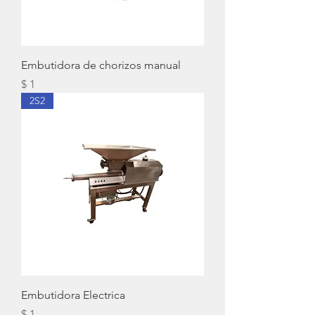
Embutidora de chorizos manual
Precio
$ 1
2S2
Embutidora Electrica
Precio
$ 1