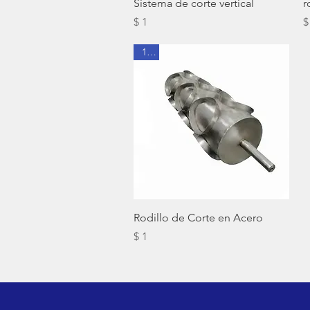
Sistema de corte vertical
r
Precio
P
$ 1
$
1V3
Vista rápida
Rodillo de Corte en Acero
Precio
$ 1