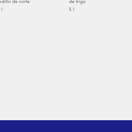
odillo de corte
de trigo
recio
Precio
 1
$ 1