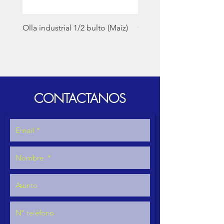
Olla industrial 1/2 bulto (Maíz)
Olla industrial 1 bulto (M
CONTACTANOS