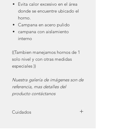
Evita calor excesivo en el área
donde se encuentre ubicado el
horno.
Campana en acero pulido
campana con aislamiento
interno
((Tambien manejamos hornos de 1
solo nivel y con otras medidas
especiales ))
Nuestra galería de imágenes son de
referencia, mas detalles del
producto contáctanos
Cuidados
Para el buen funcionamiento recuerde:
Engrasar piñones, cada 1 o 2 meses.
Limpieza cuando termine de utilizar el