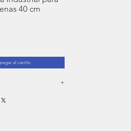
lenas 40 cm
regar al carrito
ento recuerde
 o 3 meses.
e utilizar el equipo para evitar hongos.
utilizar en la tensión electrica que
 densidades o tamaños segun