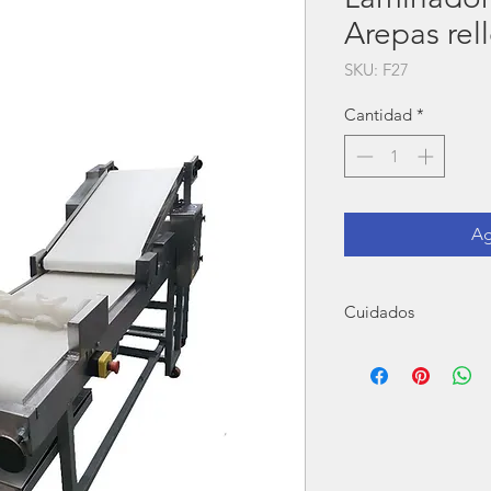
Arepas rel
SKU: F27
Cantidad
*
Ag
Cuidados
Para el buen funcionami
engrasar piñones, cada 2
limpieza cuando termine d
si el equipo es electrico 
corresponda
NO exceder cantidades,
corresponda.