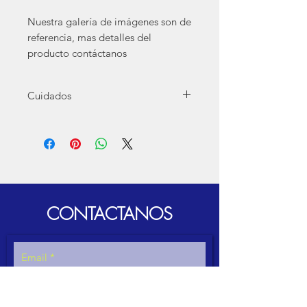
Nuestra galería de imágenes son de
referencia, mas detalles del
producto contáctanos
Cuidados
Para el buen funcionamiento recuerde:
Limpieza cuando termine de utilizar el
equipo para evitar hongos.
Si el equipo es electrico utilizar en la tensión
electrica que corresponda
NO exceder cantidades, densidades o
tamaños segun corresponda.
CONTACTANOS