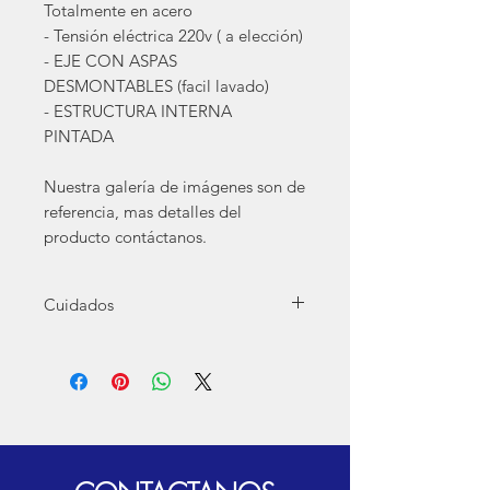
Totalmente en acero
- Tensión eléctrica 220v ( a elección)
- EJE CON ASPAS
DESMONTABLES (facil lavado)
- ESTRUCTURA INTERNA
PINTADA
Nuestra galería de imágenes son de
referencia, mas detalles del
producto contáctanos.
Cuidados
Para el buen funcionamiento recuerde
Engrasar piñones, cada 2 o 3 meses.
Limpieza cuando termine de utilizar el
equipo para evitar hongos.
Si el equipo es electrico utilizar en la tensión
electrica que corresponda.
NO exceder cantidades, densidades o
tamaños segun corresponda.