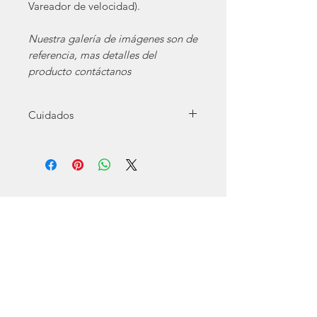
Vareador de velocidad).
Nuestra galería de imágenes son de
referencia, mas detalles del
producto contáctanos
Cuidados
Para el buen funcionamiento recuerde:
Limpieza cuando termine de utilizar el
equipo para evitar hongos.
Si el equipo es electrico utilizar en la tensión
electrica que corresponda
NO exceder cantidades, densidades o
tamaños segun corresponda.
CONTACTANOS